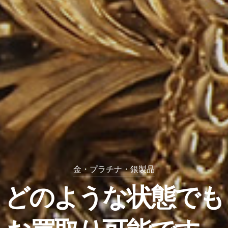
金・プラチナ・銀製品
他店圧倒の高額査定
ど
色
貴
石
の
金
・
属
よ
メ
・
う
ジ
レ
な
ュ
ダ
状
エ
イ
態
リ
ヤ
で
ー
も
も
ハ
イ
ジ
ュ
エ
リ
ー
高
お
価
買
高
買
取
価
取
り
買
い
可
取
た
能
中
し
で
！
ま
す
す
。