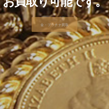
買
取
強
化
中
！
金・プラチナ買取